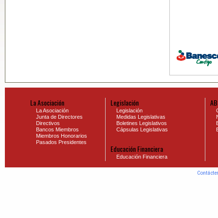
La Asociación
Legislación
AB
La Asociación
Legislación
Junta de Directores
Medidas Legislativas
Directivos
Boletines Legislativos
Bancos Miembros
Cápsulas Legislativas
Miembros Honorarios
Pasados Presidentes
Educación Financiera
Educación Financiera
Contácte