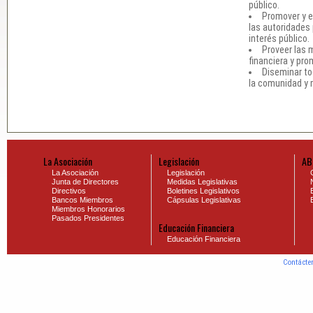
público.
Promover y e
las autoridades 
interés público.
Proveer las 
financiera y pro
Diseminar to
la comunidad y 
La Asociación
Legislación
AB
La Asociación
Legislación
Junta de Directores
Medidas Legislativas
Directivos
Boletines Legislativos
Bancos Miembros
Cápsulas Legislativas
Miembros Honorarios
Pasados Presidentes
Educación Financiera
Educación Financiera
Contácte