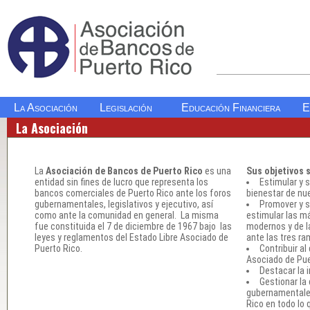
La Asociación
Legislación
Educación Financiera
E
La Asociación
La
Asociación de Bancos de Puerto Rico
es una
Sus objetivos 
entidad sin fines de lucro que representa los
Estimular y 
bancos comerciales de Puerto Rico ante los foros
bienestar de nue
gubernamentales, legislativos y ejecutivo, así
Promover y s
como ante la comunidad en general. La misma
estimular las má
fue constituida el 7 de diciembre de 1967 bajo las
modernos y de l
leyes y reglamentos del Estado Libre Asociado de
ante las tres ra
Puerto Rico.
Contribuir a
Asociado de Pue
Destacar la i
Gestionar la
gubernamentales
Rico en todo lo 